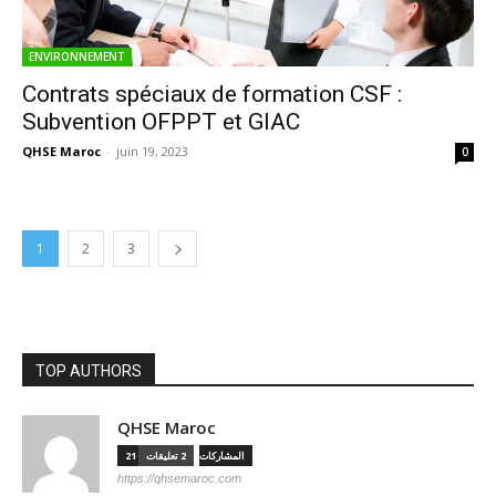
ENVIRONNEMENT
Contrats spéciaux de formation CSF :
Subvention OFPPT et GIAC
QHSE Maroc
-
juin 19, 2023
0
1
2
3
TOP AUTHORS
QHSE Maroc
21 المشاركات
2 تعليقات
https://qhsemaroc.com