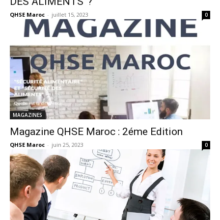
DES ALIMENTS”?
QHSE Maroc
-
juillet 15, 2023
0
MAGAZINES
Magazine QHSE Maroc : 2éme Edition
QHSE Maroc
-
juin 25, 2023
0