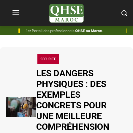
1er Portail des professionnels
QHSE au Maroc
.
Magazine, A
SECURITE
LES DANGERS
PHYSIQUES : DES
EXEMPLES
CONCRETS POUR
UNE MEILLEURE
COMPRÉHENSION